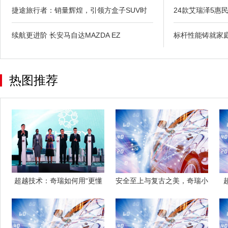
捷途旅行者：销量辉煌，引领方盒子SUV时
24款艾瑞泽5惠
续航更进阶 长安马自达MAZDA EZ
标杆性能铸就家庭
热图推荐
超越技术：奇瑞如何用“更懂
安全至上与复古之美，奇瑞小
你”重新定
蚂蚁与QQ