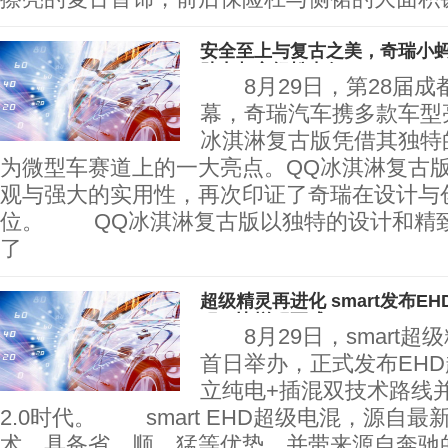
安全至上与复古之美，奇瑞小蚂
助力都市轻松出行
8月29日，第28届成
幕，奇瑞汽车携多款车型
冰淇淋复古版凭借其独特
为微型车赛道上的一大亮点。QQ冰淇淋复古
观与强大的实用性，再次印证了奇瑞在设计与
位。 QQ冰淇淋复古版以独特的设计和精
了
超级精灵再进化 smart发布E
程，比增程更成
8月29日，smart超
首日举办，正式发布EH
立纯电+插混双技术路线
2.0时代。 smart EHD超级电混，源自最
术，具备省、顺、猛等优势，并带来源自奔驰的