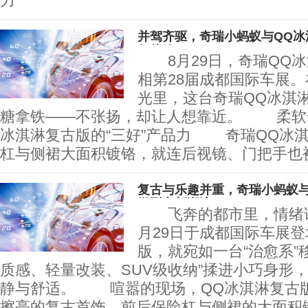
力
并驾齐驱，奇瑞小蚂蚁与QQ冰
行体验
8月29日，奇瑞QQ冰
相第28届成都国际车展
光里，这台奇瑞QQ冰淇
糖拿铁——不张扬，却让人想靠近。 柔软
冰淇淋复古版的“三好”产品力 奇瑞QQ冰
杠与侧裙大面积镀铬，就连后视镜、门把手也
复古与乐趣并重，奇瑞小蚂蚁与
微型车新潮流
飞奔的都市里，情绪该
月29日于成都国际车展登
版，就宛如一台“治愈系”
质感、轻量改装、SUV级收纳”揉进小巧身形
静与舒适。 喧嚣的现场，QQ冰淇淋复古
擦亮的复古首饰，前后保险杠与侧裙的大面积