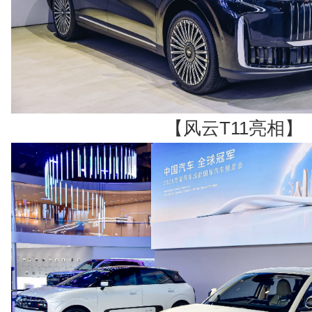
【风云T11亮相】