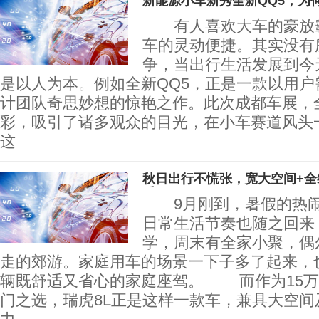
新能源小车新秀全新QQ5，为
有人喜欢大车的豪放霸
车的灵动便捷。其实没有所
争，当出行生活发展到今
是以人为本。例如全新QQ5，正是一款以用户
计团队奇思妙想的惊艳之作。此次成都车展，全
彩，吸引了诸多观众的目光，在小车赛道风头
这
秋日出行不慌张，宽大空间+全
爱
9月刚到，暑假的热闹
日常生活节奏也随之回来
学，周末有全家小聚，偶
走的郊游。家庭用车的场景一下子多了起来，
辆既舒适又省心的家庭座驾。 而作为15万
门之选，瑞虎8L正是这样一款车，兼具大空间