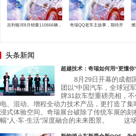
吉利银河8月销量110666辆，
奇瑞QQ老车主故事，期待开
燃
同比
启新的快乐
头条新闻
超越技术：奇瑞如何用“更懂你
8月29日开幕的成都
团以“中国汽车，全球冠军
牌31款车型重磅亮相，
电、混动、增程全动力技术产品，更打造了集
浸式体验空间。奇瑞展台破除了传统车展的刻
幅“人·车·生活”深度融合的未来图景。 这