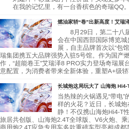
在我的记忆里，有一台香槟色的奇瑞QQ。
燃油家轿“卷”出新高度！艾瑞泽
场
8月29日，第二十八
会在中国西部国际博览城
展，自主品牌首次以“包馆
瑞集团携五大品牌强势入驻5号馆。作为国产
作，“超能卷王”艾瑞泽8 PRO实力登场奇瑞
意配置，为消费者带来全新体验，重塑A+级
长城炮这局玩大了 山海炮 Hi4
地版正式发布
当热辣的火锅遇见“带电”
样的火花？近日，长城炮
静！不仅携山海炮Hi4-T性
旅居共创版、山海炮2.4T全球版、V6火炮、乘
商用炮2.4T应急专用车多款重磅车型亮相成