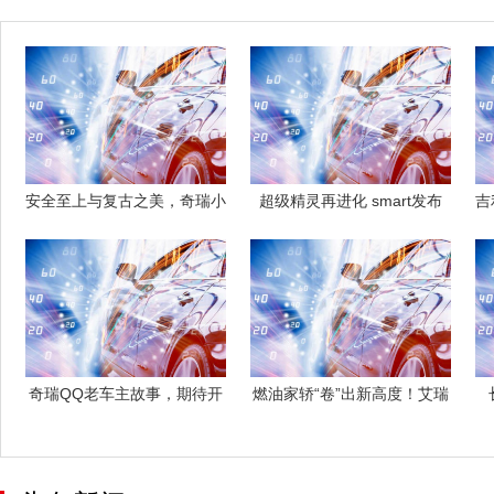
安全至上与复古之美，奇瑞小
超级精灵再进化 smart发布
吉
蚂蚁与QQ
EHD
奇瑞QQ老车主故事，期待开
燃油家轿“卷”出新高度！艾瑞
启新的快乐
泽8 P