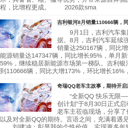
程，比增程更成。 2026款sma
吉利银河8月销量110666辆，
助推年销百万目
9月1日，吉利汽车集
据。8月，吉利汽车延续
销量达250167辆，同比
能源销量达147347辆，同比增长95%，单月
59%，继续稳居新能源市场第一梯队。吉利银
到110666辆，同比大增173%，环比增长16%
奇瑞QQ老车主故事，期待开启
“全新QQ 快乐无限—
创计划”于8月30日正式
老车主莅临现场，分享了
以及对全新QQ的期待。言语之间，充满着遇见
刘建冲：彰显我的个性价值，实现更多年