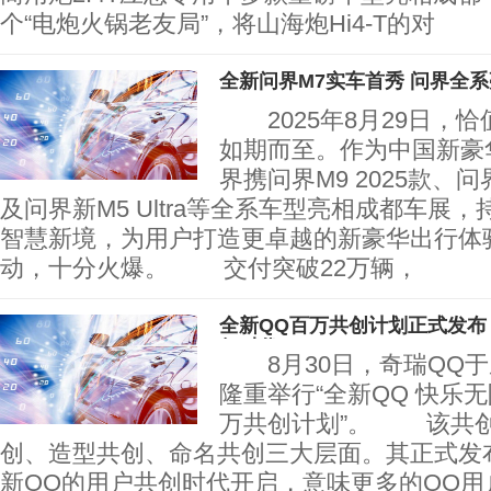
个“电炮火锅老友局”，将山海炮Hi4-T的对
全新问界M7实车首秀 问界全
2025年8月29日，
如期而至。作为中国新豪
界携问界M9 2025款、
及问界新M5 Ultra等全系车型亮相成都车展
智慧新境，为用户打造更卓越的新豪华出行体
动，十分火爆。 交付突破22万辆，
全新QQ百万共创计划正式发布
行时代
8月30日，奇瑞QQ于
隆重举行“全新QQ 快乐
万共创计划”。 该共
创、造型共创、命名共创三大层面。其正式发
新QQ的用户共创时代开启，意味更多的QQ用