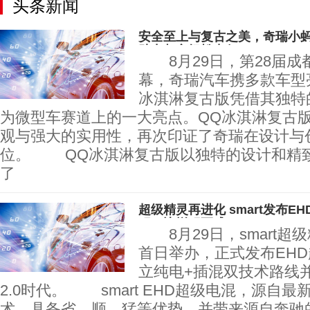
头条新闻
安全至上与复古之美，奇瑞小蚂
助力都市轻松出行
8月29日，第28届成
幕，奇瑞汽车携多款车型
冰淇淋复古版凭借其独特
为微型车赛道上的一大亮点。QQ冰淇淋复古
观与强大的实用性，再次印证了奇瑞在设计与
位。 QQ冰淇淋复古版以独特的设计和精
了
超级精灵再进化 smart发布E
程，比增程更成
8月29日，smart超
首日举办，正式发布EH
立纯电+插混双技术路线
2.0时代。 smart EHD超级电混，源自最
术，具备省、顺、猛等优势，并带来源自奔驰的