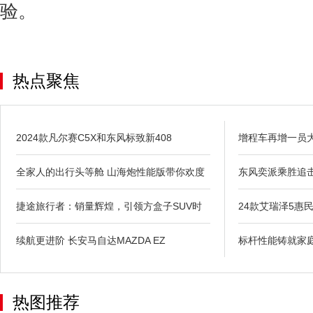
验。
热点聚焦
2024款凡尔赛C5X和东风标致新408
增程车再增一员大
全家人的出行头等舱 山海炮性能版带你欢度
东风奕派乘胜追击,
捷途旅行者：销量辉煌，引领方盒子SUV时
24款艾瑞泽5惠
续航更进阶 长安马自达MAZDA EZ
标杆性能铸就家庭
热图推荐