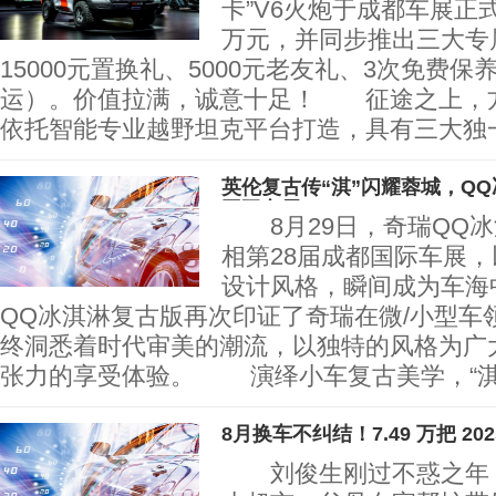
卡”V6火炮于成都车展正式
万元，并同步推出三大专
15000元置换礼、5000元老友礼、3次免费
运）。价值拉满，诚意十足！ 征途之上，方
依托智能专业越野坦克平台打造，具有三大独
英伦复古传“淇”闪耀蓉城，Q
国际车展
8月29日，奇瑞QQ冰
相第28届成都国际车展
设计风格，瞬间成为车海
QQ冰淇淋复古版再次印证了奇瑞在微/小型车
终洞悉着时代审美的潮流，以独特的风格为广
张力的享受体验。 演绎小车复古美学，
8月换车不纠结！7.49 万把 2
刘俊生刚过不惑之年，