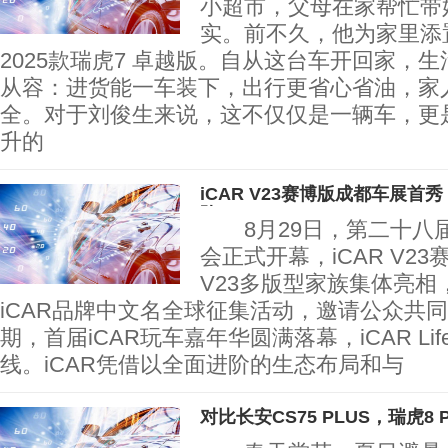
小超市，父母在家帮忙带
实。前不久，他为家里添
2025款瑞虎7 卓越版。自从这台车开回家，
从容：进货能一车装下，出行更省心省油，家
全。对于刘俊生来说，这不仅仅是一辆车，更
升的
iCAR V23赛博版成都车展
阶
8月29日，第二十八
会正式开幕，iCAR V2
V23多版型家族集体亮
iCAR品牌中文名全球征集活动，邀请公众共
期，首届iCAR玩车嘉年华圆满落幕，iCAR Li
线。iCAR凭借以全面进阶的生态布局和与
对比长安CS75 PLUS，瑞虎8