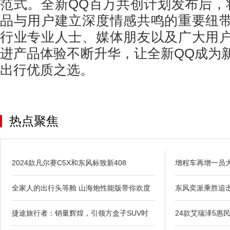
范式。全新QQ百万共创计划发布后，
品与用户建立深度情感共鸣的重要纽
行业专业人士、媒体朋友以及广大用
进产品体验不断升华，让全新QQ成为
出行优质之选。
热点聚焦
2024款凡尔赛C5X和东风标致新408
增程车再增一员大
全家人的出行头等舱 山海炮性能版带你欢度
东风奕派乘胜追击,
捷途旅行者：销量辉煌，引领方盒子SUV时
24款艾瑞泽5惠