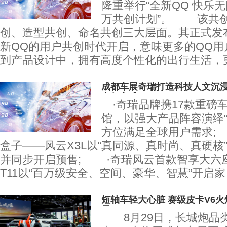
隆重举行“全新QQ 快乐
万共创计划”。 该共
创、造型共创、命名共创三大层面。其正式发
新QQ的用户共创时代开启，意味更多的QQ用
到产品设计中，拥有高度个性化的出行生活，
成都车展奇瑞打造科技人文沉浸
出行方式
·奇瑞品牌携17款重磅
馆，以强大产品阵容演绎“
方位满足全球用户需求;
盒子——风云X3L以“真同源、真时尚、真硬核
并同步开启预售; ·奇瑞风云首款智享大六座
T11以“百万级安全、空间、豪华、智慧”开启家
短轴车轻大心脏 赛级皮卡V6火炮
元
8月29日，长城炮品类