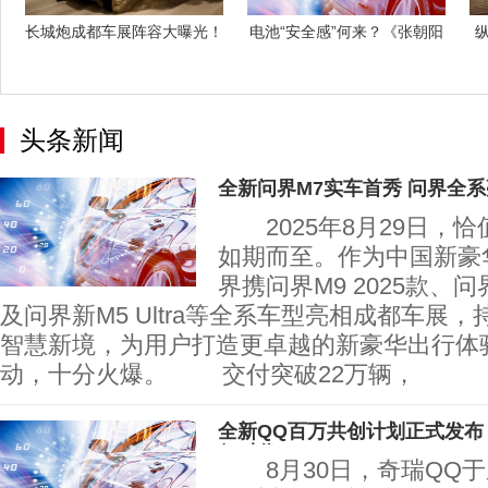
长城炮成都车展阵容大曝光！
电池“安全感”何来？《张朝阳
纵
赛级皮卡V
的物理课
头条新闻
全新问界M7实车首秀 问界全
2025年8月29日，
如期而至。作为中国新豪
界携问界M9 2025款、
及问界新M5 Ultra等全系车型亮相成都车展
智慧新境，为用户打造更卓越的新豪华出行体
动，十分火爆。 交付突破22万辆，
全新QQ百万共创计划正式发布
行时代
8月30日，奇瑞QQ于