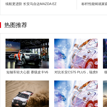
续航更进阶 长安马自达MAZDA EZ
标杆性能铸就家庭
热图推荐
短轴车轻大心脏 赛级皮卡V6
对比长安CS75 PLUS，瑞虎8
火炮正式